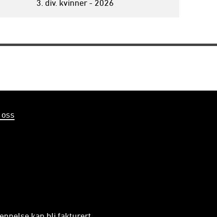
3. div. kvinner - 2026
 oss
ennelse kan bli fakturert.