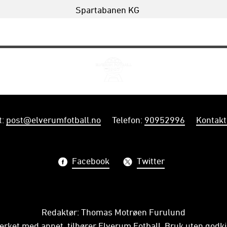
Spartabanen KG
t
:
post@elverumfotball.no
Telefon
:
90952996
Kontakt
Facebook
Twitter
Redaktør: Thomas Motrøen Furulund
erket med annet, tilhører Elverum Fotball. Bruk uten godkj