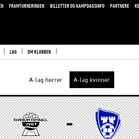
EN
FRAMTURNERINGEN
BILLETTER OG KAMPDAGSINFO
PARTNERE
K
LAG
OM KLUBBEN
A-lag herrer
A-lag kvinner