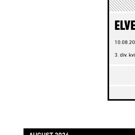
ELV
10.08.
20
3. div. k