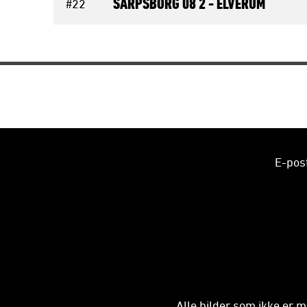
SARPSBORG 08 2 -
ELVERUM
#22
E-pos
Alle bilder som ikke er m