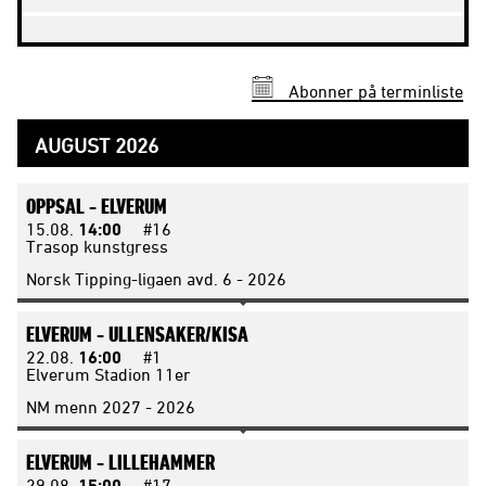
Abonner på terminliste
AUGUST 2026
OPPSAL -
ELVERUM
15.08.
14:00
#16
Trasop kunstgress
Norsk Tipping-ligaen avd. 6 - 2026
ELVERUM -
ULLENSAKER/KISA
22.08.
16:00
#1
Elverum Stadion 11er
NM menn 2027 - 2026
ELVERUM -
LILLEHAMMER
29.08.
15:00
#17