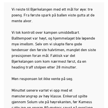
Vi reiste til Bjørkelangen med ett mål for øye: tre
poeng. Fra første spark på ballen viste gutta at de
mente alvor.
Vi tok kontroll over kampen umiddelbart.
Balltempoet var høyt, og hjemmelaget ble løpende
mye imellom. Selv om vi skapte flere gode
tendenser den første halvtimen, manglet den siste
presisjonen foran mål. Faktisk var det
Bjørkelangen som kom nærmest først, da en
heading traff stolpen etter 28 minutter.
Men responsen lot ikke vente på seg.
Minuttet senere vartet vi opp med et
mønsterangrep av høy klasse. Enkerud spilte
gjennom Solum ute på høyrekanten, før Kamess
satte inn en enorm 80-meters spurt på overlapp.